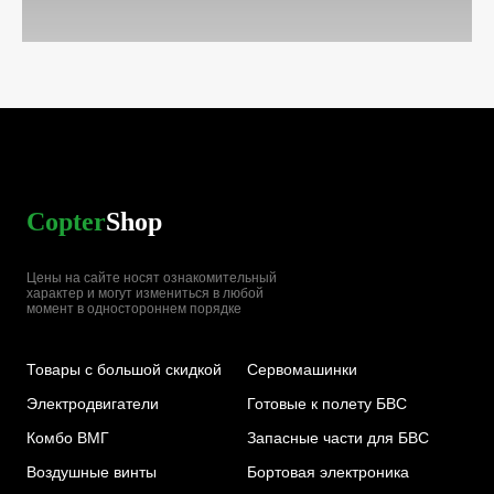
Copter
Shop
Цены на сайте носят ознакомительный
характер и могут измениться в любой
момент в одностороннем порядке
Товары с большой скидкой
Сервомашинки
Электродвигатели
Готовые к полету БВС
Комбо ВМГ
Запасные части для БВС
Воздушные винты
Бортовая электроника