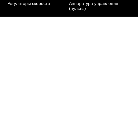
Регуляторы скорости
Аппаратура управления
(пульты)
Аккумуляторы
Акции
Зарядные устройства для АКБ
Доставка и оплата
Видеооборудование
Новости
О нас
Контакты
copter-shop.ru © 2021-2022
Политика обработки персональных данных